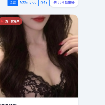
全部
530my1cc
i349
共 354 位主播
一對一忙線中