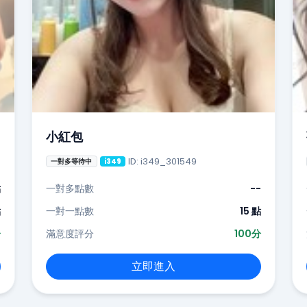
小紅包
ID: i349_301549
一對多等待中
i349
點
一對多點數
--
點
一對一點數
15 點
分
滿意度評分
100分
立即進入