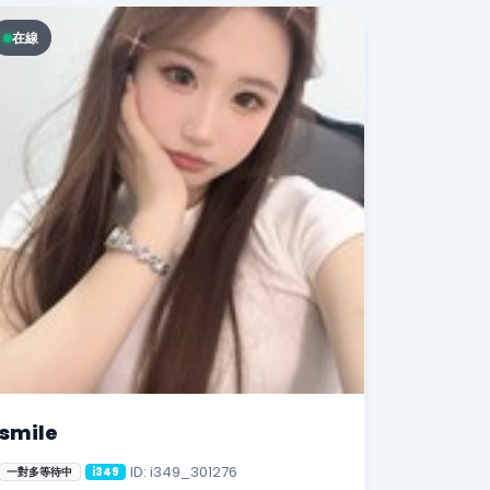
在線
smile
ID: i349_301276
一對多等待中
i349