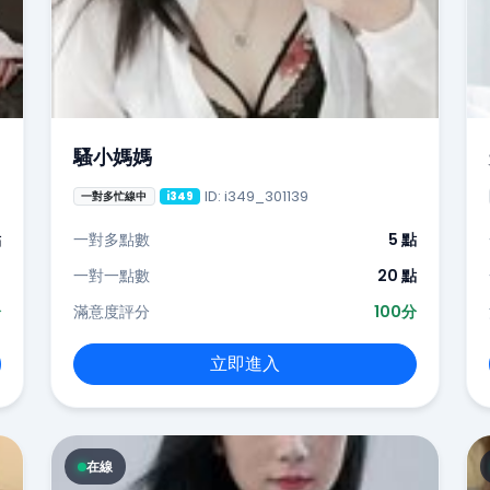
騷小媽媽
ID: i349_301139
一對多忙線中
i349
點
一對多點數
5 點
-
一對一點數
20 點
分
滿意度評分
100分
立即進入
在線