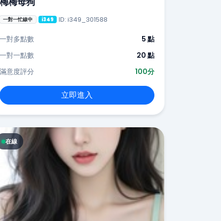
梅梅母狗
ID: i349_301588
一對一忙線中
i349
一對多點數
5 點
一對一點數
20 點
滿意度評分
100分
立即進入
在線