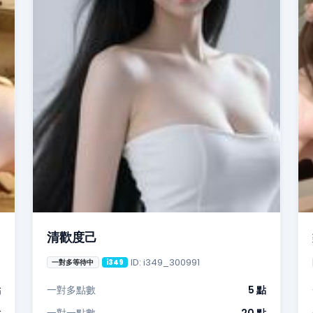
清歡度己
ID: i349_300991
一對多等待中
i349
點
一對多點數
5 點