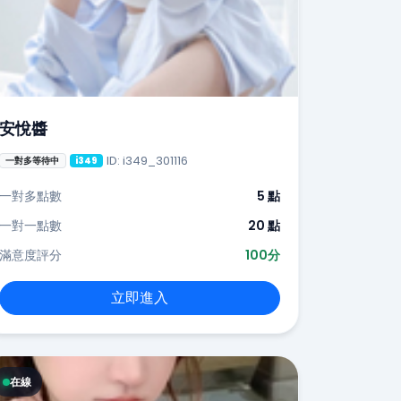
安悅醬
ID: i349_301116
一對多等待中
i349
一對多點數
5 點
一對一點數
20 點
滿意度評分
100分
立即進入
在線