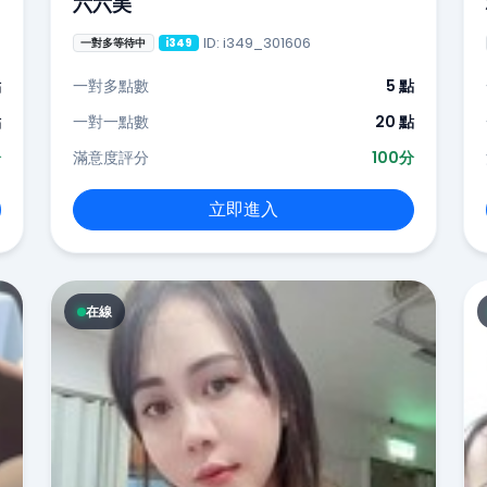
六六美
ID: i349_301606
一對多等待中
i349
點
一對多點數
5 點
點
一對一點數
20 點
分
滿意度評分
100分
立即進入
在線