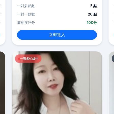
點
一對多點數
5 點
點
一對一點數
20 點
分
滿意度評分
100分
立即進入
一對多忙線中