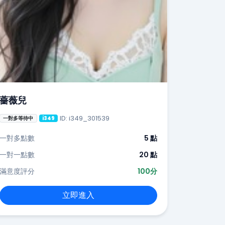
薔薇兒
ID: i349_301539
一對多等待中
i349
一對多點數
5 點
一對一點數
20 點
滿意度評分
100分
立即進入