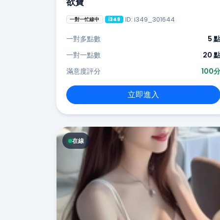
欲寶
ID: i349_301644
一對一忙線中
i349
一對多點數
5 
一對一點數
20 
滿意度評分
100
立即進入
在線