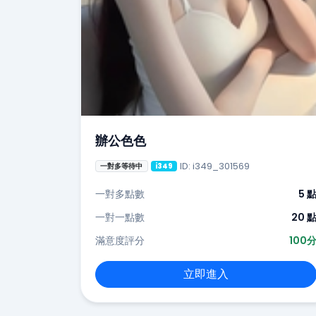
辦公色色
ID: i349_301569
一對多等待中
i349
一對多點數
5 
一對一點數
20 
滿意度評分
100
立即進入