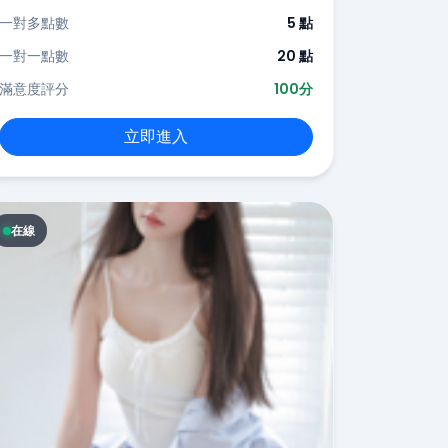
一對多點數
5 點
一對一點數
20 點
滿意度評分
100分
立即進入
在線