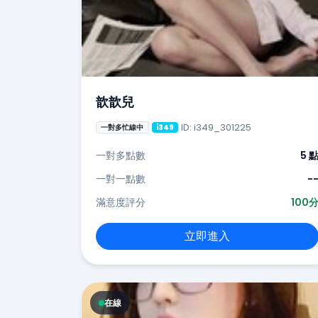
歆歆兒
ID: i349_301225
一對多忙線中
i349
一對多點數
5 
一對一點數
-
滿意度評分
100
立即進入
在線