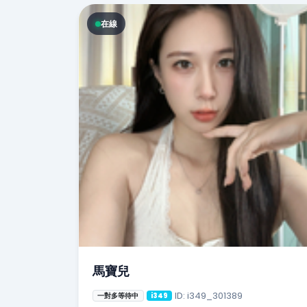
在線
馬寶兒
ID: i349_301389
一對多等待中
i349